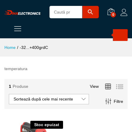
0
Products
search
Home
/
-32...+400grdC
temperatura
1
Produse
View
Sortează după cele mai recente
Filtre
Stoc epuizat