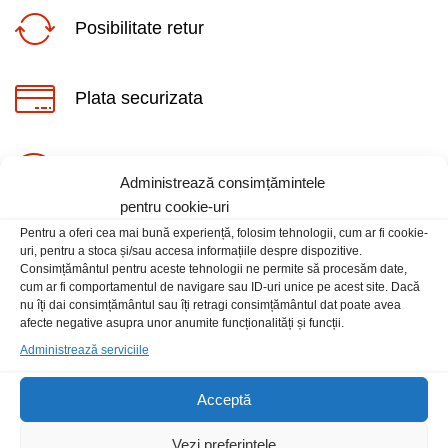
Posibilitate retur
Plata securizata
ț
ț
Suport telefonic
Administrează consimțămintele
im
xim
pentru cookie-uri
Pentru a oferi cea mai bună experiență, folosim tehnologii, cum ar fi cookie-
uri, pentru a stoca și/sau accesa informațiile despre dispozitive.
Consimțământul pentru aceste tehnologii ne permite să procesăm date,
cum ar fi comportamentul de navigare sau ID-uri unice pe acest site. Dacă
nu îți dai consimțământul sau îți retragi consimțământul dat poate avea
Informatii
afecte negative asupra unor anumite funcționalități și funcții.
Administrează serviciile
Contact
Acceptă
Locatia magazinului
Vezi preferințele