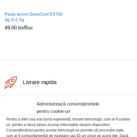
Pasta termo DeepCool EX750
3g 2×1.5g
49,00
lei
/Buc
ț
ț
im
xim
Livrare rapida
Posibilitate retur
Administrează consimțămintele
pentru cookie-uri
Pentru a oferi cea mai bună experiență, folosim tehnologii, cum ar fi cookie-
Plata securizata
uri, pentru a stoca și/sau accesa informațiile despre dispozitive.
Consimțământul pentru aceste tehnologii ne permite să procesăm date,
cum ar fi comportamentul de navigare sau ID-uri unice pe acest site. Dacă