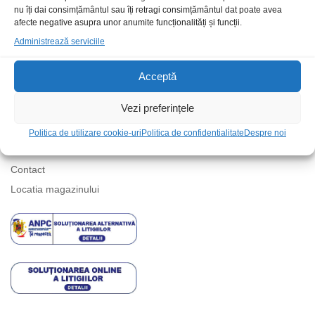
nu îți dai consimțământul sau îți retragi consimțământul dat poate avea
Suport telefonic
afecte negative asupra unor anumite funcționalități și funcții.
Administrează serviciile
Acceptă
Vezi preferințele
Informatii
Politica de utilizare cookie-uri
Politica de confidentialitate
Despre noi
Contact
Locatia magazinului