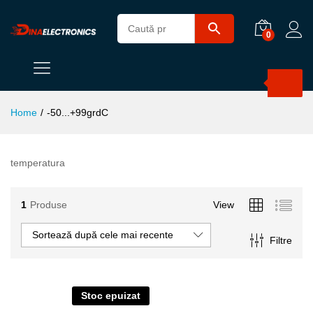
0
Products
search
Home
/
-50...+99grdC
temperatura
1
Produse
View
Sortează după cele mai recente
Filtre
Stoc epuizat