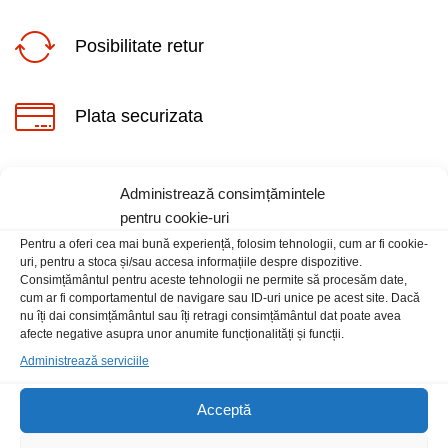
Posibilitate retur
Plata securizata
ț
ț
im
xim
Suport telefonic
Administrează consimțămintele
pentru cookie-uri
Pentru a oferi cea mai bună experiență, folosim tehnologii, cum ar fi cookie-
uri, pentru a stoca și/sau accesa informațiile despre dispozitive.
Consimțământul pentru aceste tehnologii ne permite să procesăm date,
cum ar fi comportamentul de navigare sau ID-uri unice pe acest site. Dacă
nu îți dai consimțământul sau îți retragi consimțământul dat poate avea
afecte negative asupra unor anumite funcționalități și funcții.
Informatii
Administrează serviciile
Contact
Acceptă
Locatia magazinului