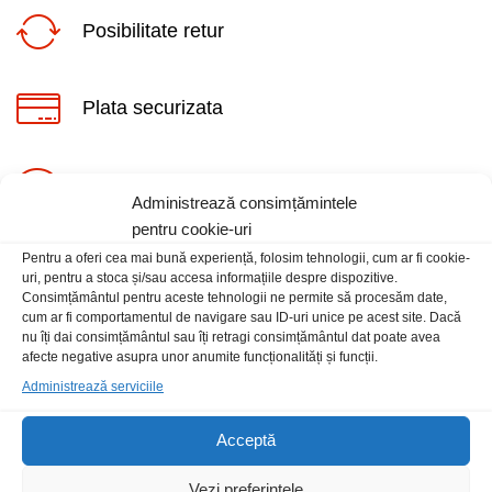
Posibilitate retur
Plata securizata
ț
ț
Suport telefonic
im
xim
Administrează consimțămintele
pentru cookie-uri
Pentru a oferi cea mai bună experiență, folosim tehnologii, cum ar fi cookie-
uri, pentru a stoca și/sau accesa informațiile despre dispozitive.
Consimțământul pentru aceste tehnologii ne permite să procesăm date,
cum ar fi comportamentul de navigare sau ID-uri unice pe acest site. Dacă
nu îți dai consimțământul sau îți retragi consimțământul dat poate avea
Informatii
afecte negative asupra unor anumite funcționalități și funcții.
Administrează serviciile
Contact
Acceptă
Locatia magazinului
Vezi preferințele