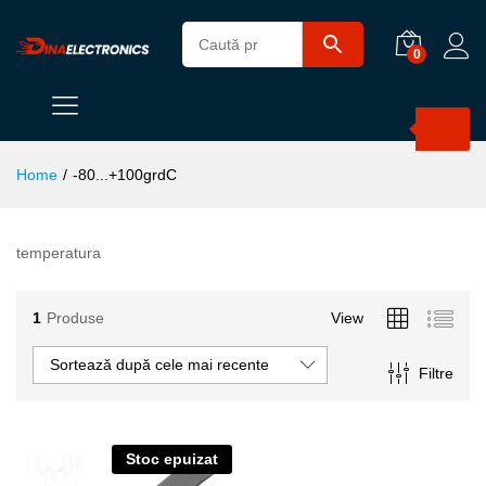
0
Products
search
Home
/
-80...+100grdC
temperatura
1
Produse
View
Sortează după cele mai recente
Filtre
Stoc epuizat