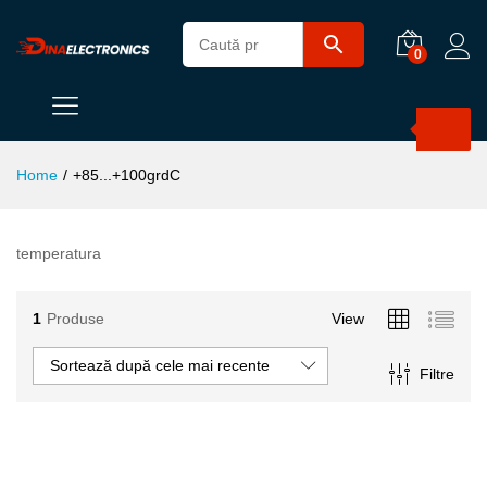
0
Products
search
Home
/
+85...+100grdC
temperatura
1
Produse
View
Sortează după cele mai recente
Filtre