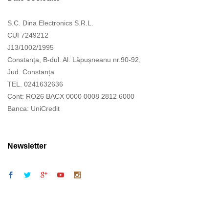
S.C. Dina Electronics S.R.L.
CUI 7249212
J13/1002/1995
Constanța, B-dul. Al. Lăpușneanu nr.90-92,
Jud. Constanța
TEL. 0241632636
Cont: RO26 BACX 0000 0008 2812 6000
Banca: UniCredit
Newsletter