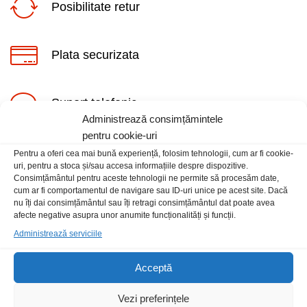
Posibilitate retur
Plata securizata
Suport telefonic
ț
ț
Administrează consimțămintele
im
xim
pentru cookie-uri
Pentru a oferi cea mai bună experiență, folosim tehnologii, cum ar fi cookie-
uri, pentru a stoca și/sau accesa informațiile despre dispozitive.
Consimțământul pentru aceste tehnologii ne permite să procesăm date,
cum ar fi comportamentul de navigare sau ID-uri unice pe acest site. Dacă
nu îți dai consimțământul sau îți retragi consimțământul dat poate avea
Informatii
afecte negative asupra unor anumite funcționalități și funcții.
Administrează serviciile
Contact
Locatia magazinului
Acceptă
Vezi preferințele