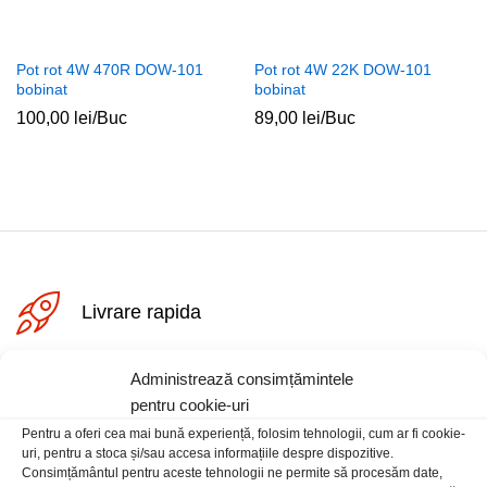
Pot rot 4W 470R DOW-101
Pot rot 4W 22K DOW-101
bobinat
bobinat
100,00
lei
/Buc
89,00
lei
/Buc
ț
ț
im
xim
Livrare rapida
Administrează consimțămintele
Posibilitate retur
pentru cookie-uri
Pentru a oferi cea mai bună experiență, folosim tehnologii, cum ar fi cookie-
uri, pentru a stoca și/sau accesa informațiile despre dispozitive.
Plata securizata
Consimțământul pentru aceste tehnologii ne permite să procesăm date,