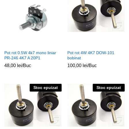
Pot rot 0.5W 4k7 mono liniar
Pot rot 4W 4K7 DOW-101
PR-246 4K7 A 20P1
bobinat
48,00
lei
/Buc
100,00
lei
/Buc
Stoc epuizat
Stoc epuizat