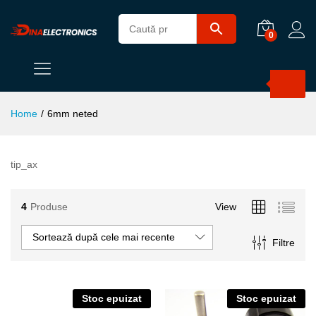
0
Products
search
Home
/
6mm neted
tip_ax
4
Produse
View
Sortează după cele mai recente
Filtre
Stoc epuizat
Stoc epuizat