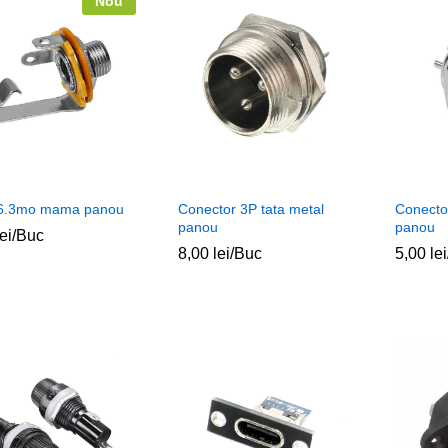
Nou
6.3mo mama panou
Conector 3P tata metal
Conector
panou
panou
lei
lei
/Buc
8,00
8,00
lei
lei
/Buc
5,00
5,00
lei
lei