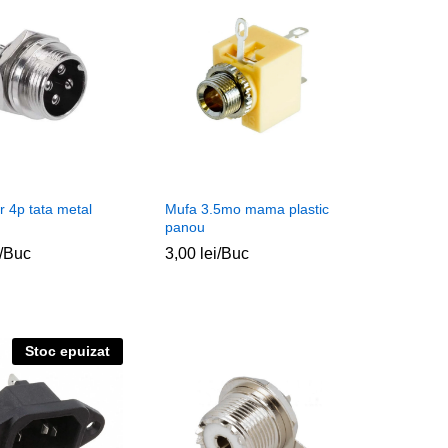
 4p tata metal
Mufa 3.5mo mama plastic
panou
/Buc
3,00
3,00
lei
lei
/Buc
Stoc epuizat