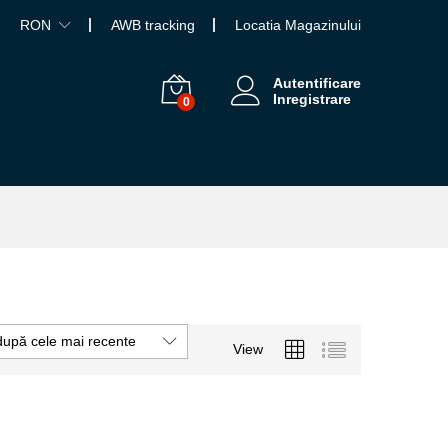
RON
AWB tracking
Locatia Magazinului
Autentificare
Inregistrare
0
după cele mai recente
View