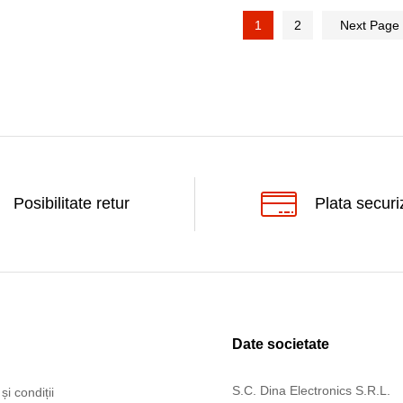
1
2
Next Page
Posibilitate retur
Plata securi
Date societate
S.C. Dina Electronics S.R.L.
și condiții