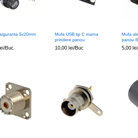
 siguranta 5x20mm
Mufa USB tip C mama
Mufa al
prindere panou
panou I
lei
lei
/Buc
10,00
10,00
lei
lei
/Buc
5,00
5,00
lei
lei