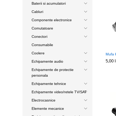
Baterii si acumulatori
Cabluri
Componente electronice
Comutatoare
Conectori
Consumabile
Coolere
Mufa 
5,00
5,00
Echipamente audio
Echipamente de protectie
personala
Echipamente tehnice
Echipamente video/retele TV/SAT
Electrocasnice
Elemente mecanice