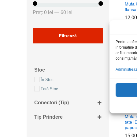
Mufa
flansa
Preț
Preț
Preț:
0 lei
—
60 lei
12,0
12,0
minim
maxim
Filtrează
Pentru a ofer
informațiile
ar fi comport
consimțământu
Administrează
Stoc
În Stoc
Fară Stoc
Conectori (tip)
2RCA mama
Mufa 
Tip Prindere
2xUSB A mama
tata 
Panou
papuc
3RCA mama
15,0
15,0