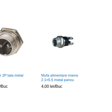
r 2P tata metal
Mufa alimentare mama
2.1×5.5 metal panou
/Buc
4,00
4,00
lei
lei
/Buc