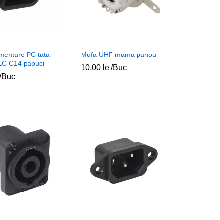
imentare PC tata
Mufa UHF mama panou
EC C14 papuci
10,00
10,00
lei
lei
/Buc
/Buc