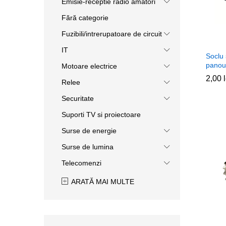
Emisie-receptie radio amatori
Fără categorie
Fuzibili/intrerupatoare de circuit
IT
Soclu
panou
Motoare electrice
2,00
2,00
Relee
Securitate
Suporti TV si proiectoare
Surse de energie
Surse de lumina
Telecomenzi
ARATĂ MAI MULTE