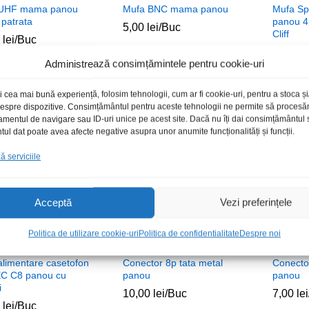
 UHF mama panou
Mufa BNC mama panou
Mufa S
 patrata
panou 4
5,00
5,00
lei
lei
/Buc
Cliff
0
0
lei
lei
/Buc
20,00
20,00
l
l
Administrează consimțămintele pentru cookie-uri
i cea mai bună experiență, folosim tehnologii, cum ar fi cookie-uri, pentru a stoca 
 despre dispozitive. Consimțământul pentru aceste tehnologii ne permite să proces
amentul de navigare sau ID-uri unice pe acest site. Dacă nu îți dai consimțământul sa
l dat poate avea afecte negative asupra unor anumite funcționalități și funcții.
 serviciile
Acceptă
Vezi preferințele
Politica de utilizare cookie-uri
Politica de confidentialitate
Despre noi
alimentare casetofon
Conector 8p tata metal
Conector
IEC C8 panou cu
panou
panou
i
10,00
10,00
lei
lei
/Buc
7,00
7,00
lei
lei
0
0
lei
lei
/Buc