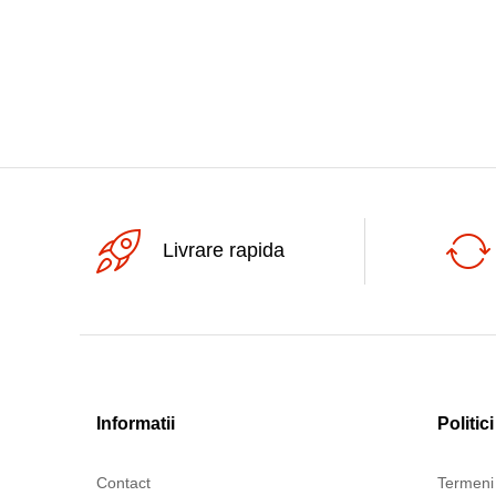
SpeakOn mama 4pini
UHF mama
USB A 2.0 mama-USB A 2.0
mama
USB tip C mama
XLR mama
XLR tata
XLR4P mama
Livrare rapida
XLR5P mama
Informatii
Politici
Contact
Termeni 