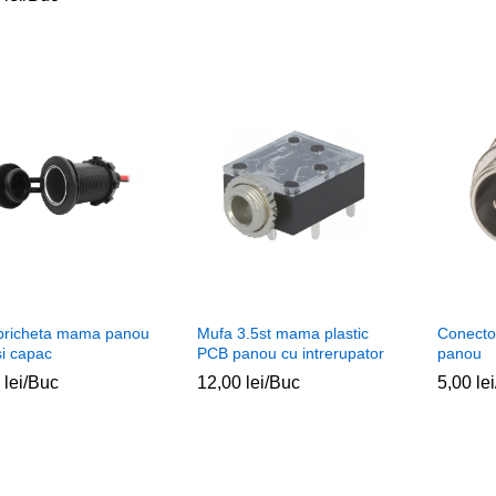
bricheta mama panou
Mufa 3.5st mama plastic
Conecto
 si capac
PCB panou cu intrerupator
panou
0
0
lei
lei
/Buc
12,00
12,00
lei
lei
/Buc
5,00
5,00
lei
lei