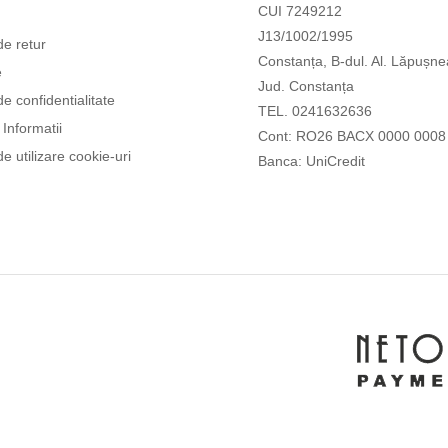
CUI 7249212
J13/1002/1995
de retur
Constanța, B-dul. Al. Lăpușne
e
Jud. Constanța
de confidentialitate
TEL. 0241632636
Informatii
Cont: RO26 BACX 0000 0008
de utilizare cookie-uri
Banca: UniCredit