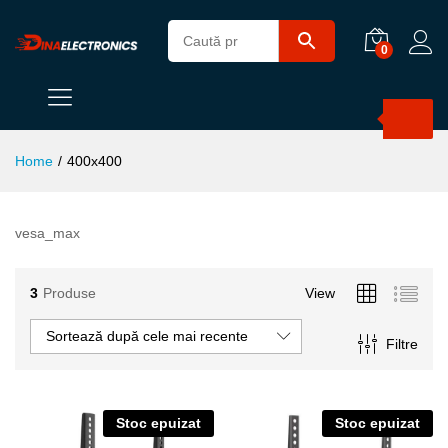
0
Products
search
Home
/
400x400
vesa_max
3
Produse
View
Sortează după cele mai recente
Filtre
Stoc epuizat
Stoc epuizat