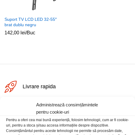
Suport TV LCD LED 32-55″
brat dublu negru
142,00
lei
/Buc
ț
ț
im
xim
Livrare rapida
Administrează consimțămintele
Posibilitate retur
pentru cookie-uri
Pentru a oferi cea mai bună experiență, folosim tehnologii, cum ar fi cookie-
uri, pentru a stoca și/sau accesa informațiile despre dispozitive.
Plata securizata
Consimțământul pentru aceste tehnologii ne permite să procesăm date,