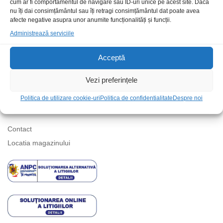
cum ar fi comportamentul de navigare sau ID-uri unice pe acest site. Dacă
nu îți dai consimțământul sau îți retragi consimțământul dat poate avea
afecte negative asupra unor anumite funcționalități și funcții.
Suport telefonic
Administrează serviciile
Acceptă
Vezi preferințele
Politica de utilizare cookie-uri
Politica de confidentialitate
Despre noi
Informatii
Contact
Locatia magazinului