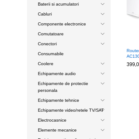
Baterii si acumulatori
Cabluri
Componente electronice
Comutatoare
Conectori
Route
Consumabile
AC130
Coolere
399,
399,
Echipamente audio
Echipamente de protectie
personala
Echipamente tehnice
Echipamente video/retele TV/SAT
Electrocasnice
Elemente mecanice