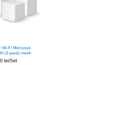
r Wi-Fi Mercusys
0 (3-pack) mesh
00
00
lei
lei
/Set