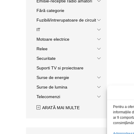
Emisie-receptie radio amatori
Fără categorie
Fuzibili/intrerupatoare de circuit
IT
Motoare electrice
Relee
Securitate
Suporti TV si proiectoare
Surse de energie
Surse de lumina
Telecomenzi
Pentru a ofer
ARATĂ MAI MULTE
informațiile
ar fi comport
consimțământu
Administrează