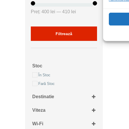
Preț
Preț
Preț:
400 lei
—
410 lei
minim
maxim
Filtrează
Stoc
În Stoc
Fară Stoc
Destinatie
Retea 230Vac
Viteza
1Gbs
Wi-Fi