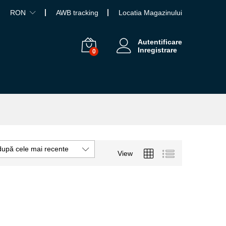
RON
AWB tracking
Locatia Magazinului
Autentificare
Inregistrare
0
după cele mai recente
View