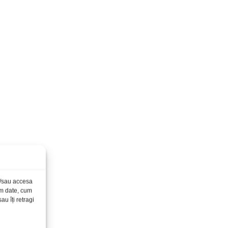
și/sau accesa
ăm date, cum
u îți retragi