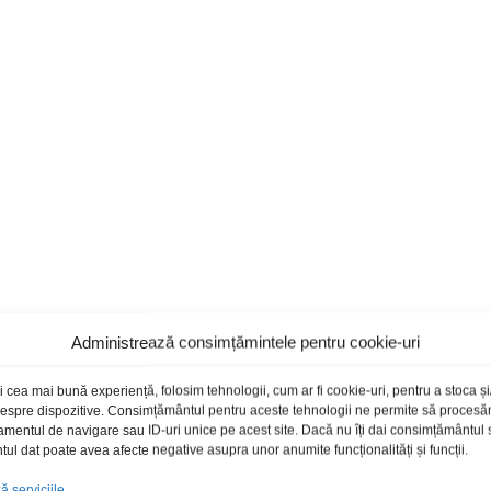
Administrează consimțămintele pentru cookie-uri
i cea mai bună experiență, folosim tehnologii, cum ar fi cookie-uri, pentru a stoca 
 despre dispozitive. Consimțământul pentru aceste tehnologii ne permite să proces
amentul de navigare sau ID-uri unice pe acest site. Dacă nu îți dai consimțământul sa
l dat poate avea afecte negative asupra unor anumite funcționalități și funcții.
 serviciile