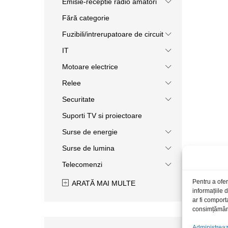
Emisie-receptie radio amatori
Fără categorie
Fuzibili/intrerupatoare de circuit
IT
Motoare electrice
Relee
Securitate
Suporti TV si proiectoare
Surse de energie
Surse de lumina
Telecomenzi
Pentru a ofer
ARATĂ MAI MULTE
informațiile
ar fi comport
consimțământu
Administrează