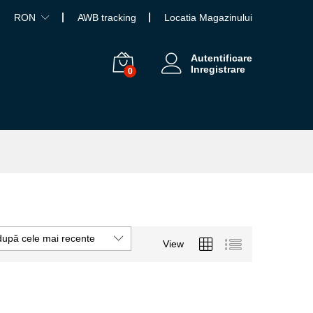
RON
AWB tracking
Locatia Magazinului
Autentificare
Inregistrare
0
după cele mai recente
View