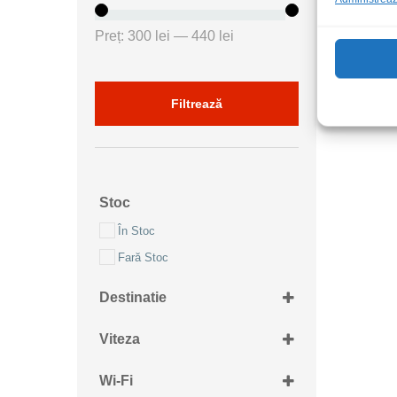
Preț
Preț
Preț:
300 lei
—
440 lei
minim
maxim
Filtrează
Stoc
În Stoc
Fară Stoc
Destinatie
Retea 230Vac
Viteza
1Gbs
Wi-Fi