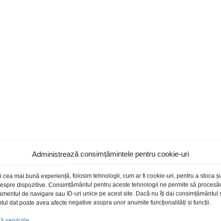
Administrează consimțămintele pentru cookie-uri
i cea mai bună experiență, folosim tehnologii, cum ar fi cookie-uri, pentru a stoca 
 despre dispozitive. Consimțământul pentru aceste tehnologii ne permite să proces
amentul de navigare sau ID-uri unice pe acest site. Dacă nu îți dai consimțământul sa
l dat poate avea afecte negative asupra unor anumite funcționalități și funcții.
 serviciile