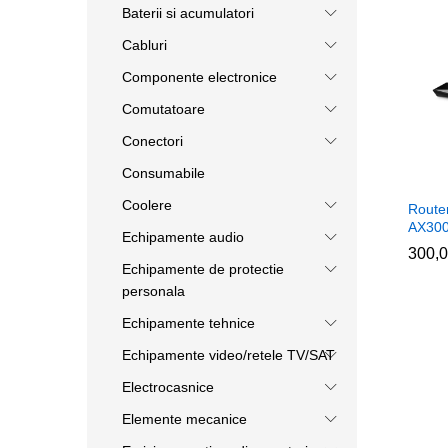
Baterii si acumulatori
Cabluri
Componente electronice
Comutatoare
Conectori
Consumabile
Coolere
Route
AX300
Echipamente audio
300,
300,
Echipamente de protectie
personala
Echipamente tehnice
Echipamente video/retele TV/SAT
Electrocasnice
Elemente mecanice