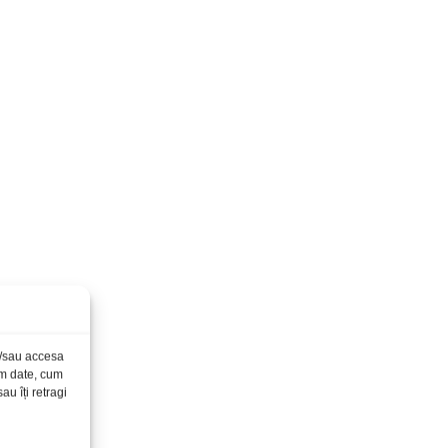
și/sau accesa
ăm date, cum
u îți retragi