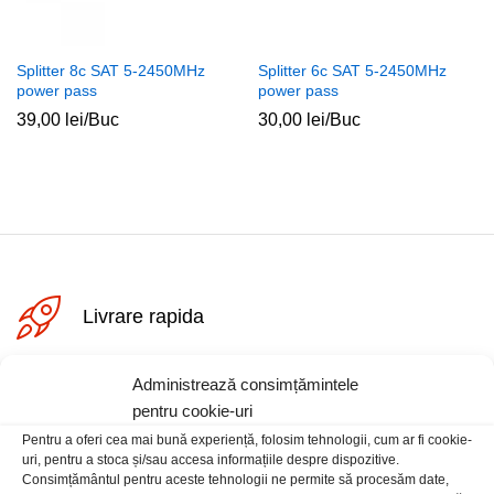
Splitter 8c SAT 5-2450MHz
Splitter 6c SAT 5-2450MHz
power pass
power pass
39,00
lei
/Buc
30,00
lei
/Buc
ț
ț
im
xim
Livrare rapida
Administrează consimțămintele
Posibilitate retur
pentru cookie-uri
Pentru a oferi cea mai bună experiență, folosim tehnologii, cum ar fi cookie-
uri, pentru a stoca și/sau accesa informațiile despre dispozitive.
Plata securizata
Consimțământul pentru aceste tehnologii ne permite să procesăm date,