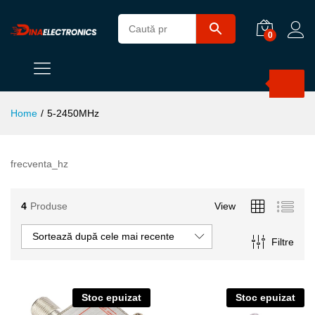
0
Products
search
Home
/
5-2450MHz
frecventa_hz
4
Produse
View
Sortează după cele mai recente
Filtre
Stoc epuizat
Stoc epuizat